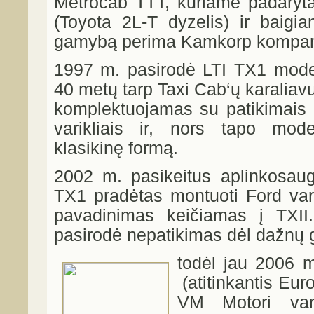
Metrocab TTT, kuriame padaryta
(Toyota 2L-T dyzelis) ir baigia
gamybą perima Kamkorp kompani
1997 m. pasirodė LTI TX1 model
40 metų tarp Taxi Cab‘ų karalia
komplektuojamas su patikimais 
varikliais ir, nors tapo mode
klasikinę formą.
2002 m. pasikeitus aplinkosaug
TX1 pradėtas montuoti Ford varik
pavadinimas keičiamas į TXII. 
pasirodė nepatikimas dėl dažnų 
todėl jau 2006 
(atitinkantis Eur
VM Motori vari