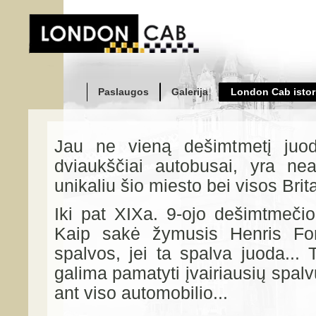
Paslaugos
Galerija
London Cab istor
Jau ne vieną dešimtmetį juodi
dviaukščiai autobusai, yra ne
unikaliu šio miesto bei visos Brit
Iki pat XIXa. 9-ojo dešimtmečio
Kaip sakė žymusis Henris Ford
spalvos, jei ta spalva juoda... 
galima pamatyti įvairiausių spal
ant viso automobilio...