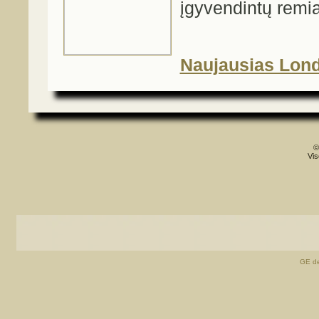
įgyvendintų remian
Naujausias Lond
©
Vis
GE de