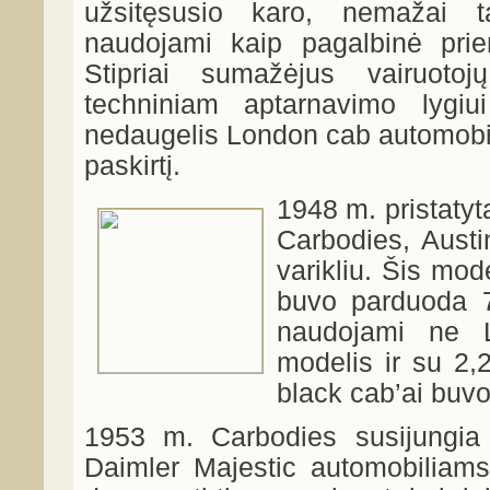
užsitęsusio karo, nemažai t
naudojami kaip pagalbinė prie
Stipriai sumažėjus vairuotojų
techniniam aptarnavimo lygiu
nedaugelis London cab automobili
paskirtį.
1948 m. pristaty
Carbodies, Aust
varikliu. Šis mod
buvo parduoda 72
naudojami ne L
modelis ir su 2,2 
black cab’ai buvo
1953 m. Carbodies susijungi
Daimler Majestic automobiliam