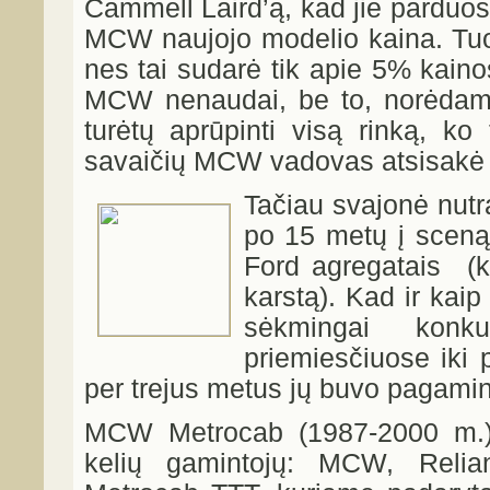
Cammell Laird’ą, kad jie parduos
MCW naujojo modelio kaina. Tuo
nes tai sudarė tik apie 5% kainos
MCW nenaudai, be to, norėdami ko
turėtų aprūpinti visą rinką, k
savaičių MCW vadovas atsisakė m
Tačiau svajonė nutr
po 15 metų į sceną
Ford agregatais (k
karstą). Kad ir kaip
sėkmingai konk
priemiesčiuose iki
per trejus metus jų buvo pagamin
MCW Metrocab (1987-2000 m.)
kelių gamintojų: MCW, Reli