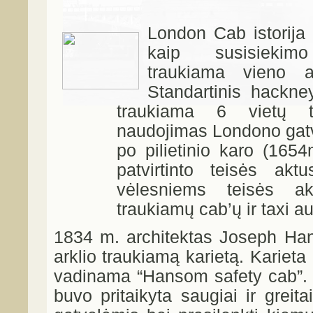
London Cab istorija
kaip susisiekimo
traukiama vieno ar
Standartinis hackne
traukiama 6 vietų t
naudojimas Londono gat
po pilietinio karo (165
patvirtinto teisės akt
vėlesniems teisės ak
traukiamų cab’ų ir taxi a
1834 m. architektas Joseph Han
arklio traukiamą karietą. Kariet
vadinama “Hansom safety cab”. Ji
buvo pritaikyta saugiai ir greit