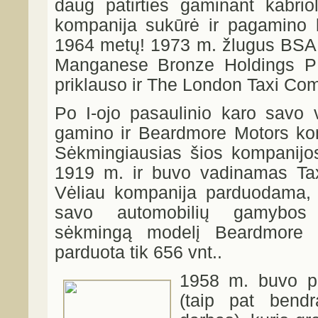
daug patirties gaminant kabrio
kompanija sukūrė ir pagamino k
1964 metų! 1973 m. žlugus BSA
Manganese Bronze Holdings PL
priklauso ir The London Taxi Co
Po I-ojo pasaulinio karo savo 
gamino ir Beardmore Motors komp
Sėkmingiausias šios kompanijo
1919 m. ir buvo vadinamas Tax
Vėliau kompanija parduodama, 
savo automobilių gamybos 
sėkmingą modelį Beardmore 
parduota tik 656 vnt..
1958 m. buvo pr
(taip pat bend