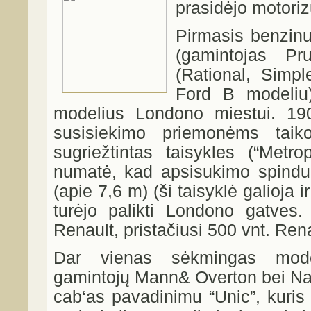
prasidėjo motori
Pirmasis benzin
(gamintojas Pru
(Rational, Simpl
Ford B modeliu)
modelius Londono miestui. 190
susisiekimo priemonėms tai
sugriežtintas taisykles (“Metro
numatė, kad apsisukimo spindul
(apie 7,6 m) (ši taisyklė galioja 
turėjo palikti Londono gatves.
Renault, pristačiusi 500 vnt. Re
Dar vienas sėkmingas mode
gamintojų Mann& Overton bei Na
cab‘as pavadinimu “Unic”, kuris t