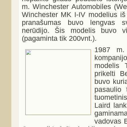
m. Winchester Automobiles (We
Winchester MK I-IV modelius iš s
pranašumas buvo lengvas sv
nerūdijo. Šis modelis buvo vi
(pagaminta tik 200vnt.).
1987 m. 
kompani
modelis 
prikelti 
buvo kuri
pasaulio 
tuometini
Laird lan
gaminama
vadovas B