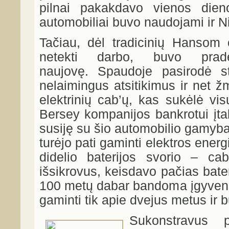
pilnai pakakdavo vienos dien
automobiliai buvo naudojami ir Ni
Tačiau, dėl tradicinių Hansom 
netekti darbo, buvo prad
naujovę. Spaudoje pasirodė str
nelaimingus atsitikimus ir net žm
elektrinių cab’ų, kas sukėlė vi
Bersey kompanijos bankrotui įtako
susiję su šio automobilio gamyba
turėjo pati gaminti elektros ener
didelio baterijos svorio – ca
išsikrov
us, keisdavo pačias bateri
100 metų dabar bandoma įgyvend
gaminti tik apie dvejus metus ir 
Sukonstravus p