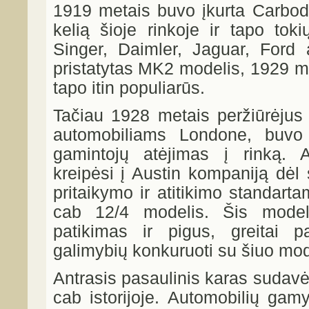
1919 metais buvo įkurta Carbodi
kelią šioje rinkoje ir tapo to
Singer, Daimler, Jaguar, Ford
pristatytas MK2 modelis, 1929 m
tapo itin populiarūs.
Tačiau 1928 metais peržiūrėjus 
automobiliams Londone, buvo s
gamintojų atėjimas į rinką. 
kreipėsi į Austin kompaniją dėl 
pritaikymo ir atitikimo standart
cab 12/4 modelis. Šis modeli
patikimas ir pigus, greitai p
galimybių konkuruoti su šiuo mod
Antrasis pasaulinis karas sudav
cab istorijoje. Automobilių ga