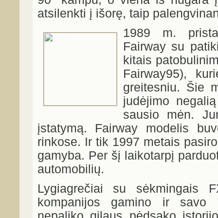
atsilenkti į išorę, taip palengvina
1989 m. prist
Fairway su patik
kitais patobulini
Fairway95), kur
greitesniu. Šie m
judėjimo negali
sausio mėn. Jung
įstatymą. Fairway modelis bu
rinkose. Ir tik 1997 metais pasi
gamyba. Per šį laikotarpį pardu
automobilių.
Lygiagrečiai su sėkmingais F
kompanijos gamino ir savo T
nepaliko gilaus pėdsako istorij