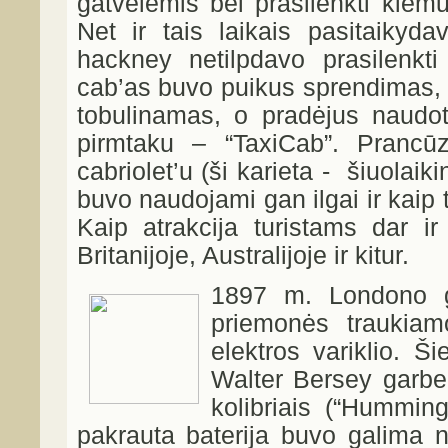
gatvelėmis bei prasilenkti kiem
Net ir tais laikais pasitaikyd
hackney netilpdavo prasilenkt
cab’as buvo puikus sprendimas, 
tobulinamas, o pradėjus naudot
pirmtaku – “TaxiCab”. Prancūz
cabriolet’u (ši karieta - šiuolai
buvo naudojami gan ilgai ir kaip 
Kaip atrakcija turistams dar ir
Britanijoje, Australijoje ir kitur.
1897 m. Londono ga
priemonės traukiam
elektros variklio. Š
Walter Bersey garbei
kolibriais (“Humming
pakrauta baterija buvo galima n