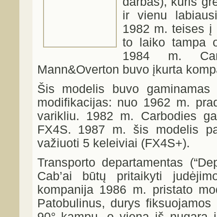
darbas), kuris g
ir vienu labiaus
1982 m. teises į
to laiko tampa o
1984 m. Carb
Mann&Overton buvo įkurta kompan
Šis modelis buvo gaminamas n
modifikacijas: nuo 1962 m. pra
varikliu. 1982 m. Carbodies 
FX4S. 1987 m. šis modelis pat
važiuoti 5 keleiviai (FX4S+).
Transporto departamentas (“Dep
Cab’ai būtų pritaikyti judėji
kompanija 1986 m. pristato mod
Patobulinus, durys fiksuojamos di
90° kampu, o viena iš nugara į 